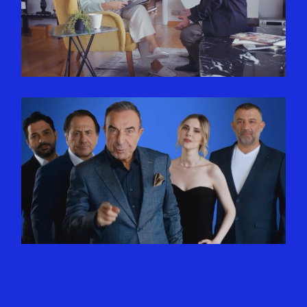
COPA | KOMBINIZ HER
MEVSIM OLDUĞU GIBI KIŞIN
DA SORUNSUZ ÇALIŞIR!
KANAL D | #BAŞROLSENSIN!